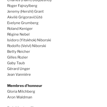
Charles (Haim) Duquesnoy
Roger Fajnzylberg
Jeremy (Hershl) Grant
Akvilė Grigoravičiūtė
Evelyne Grumberg
Roland Keniger
Régine Nebel
Isidoro (Yitskhok) Niborski
Rodolfo (Velvl) Niborski
Betty Reicher
Gilles Rozier
Gaby Taub
Gérard Unger
Jean Vannière
Membres d’honneur
Gloria Milchberg
Aron Waldman